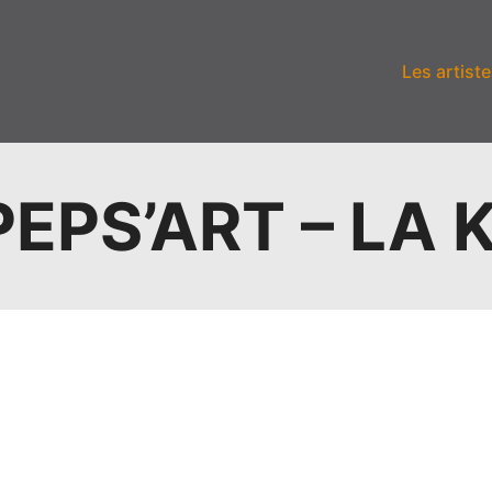
Les artiste
PEPS’ART – LA 