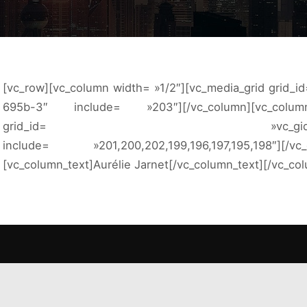
[vc_row][vc_column width= »1/2″][vc_media_grid grid_
695b-3″ include= »203″][/vc_column][vc_colu
grid_id= »vc_gid:15586193402
include= »201,200,202,199,196,197,195,198″][/vc_c
[vc_column_text]Aurélie Jarnet[/vc_column_text][/vc_co