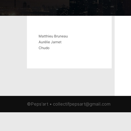
Matthieu Bruneau
Aurélie Jarnet
Chudo
©Peps'art • collectifpepsart@gmail.com