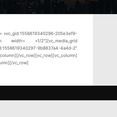
id= »vc_gid:1558619340296-205e3ef9-
mn width= »1/2″][vc_media_grid
97-9b8837a4-4a4d-2″
olumn][/vc_row][vc_row][vc_column]
lumn][/vc_row]