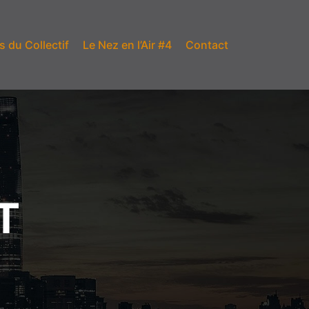
s du Collectif
Le Nez en l’Air #4
Contact
T