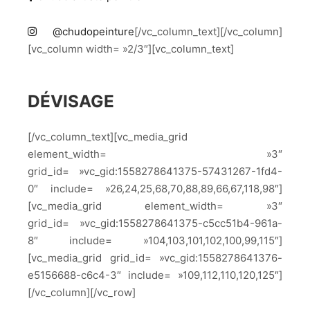
@chudopeinture
[/vc_column_text][/vc_column]
[vc_column width= »2/3″][vc_column_text]
DÉVISAGE
[/vc_column_text][vc_media_grid
element_width= »3″
grid_id= »vc_gid:1558278641375-57431267-1fd4-
0″ include= »26,24,25,68,70,88,89,66,67,118,98″]
[vc_media_grid element_width= »3″
grid_id= »vc_gid:1558278641375-c5cc51b4-961a-
8″ include= »104,103,101,102,100,99,115″]
[vc_media_grid grid_id= »vc_gid:1558278641376-
e5156688-c6c4-3″ include= »109,112,110,120,125″]
[/vc_column][/vc_row]